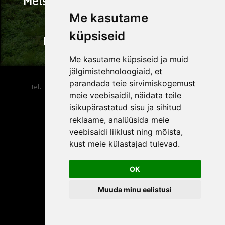
Metsamajanduskavade Koostamine
Me kasutame
küpsiseid
Metsakinnisvara Hindamine
Me kasutame küpsiseid ja muid
jälgimistehnoloogiaid, et
METSAKORRALDUSE BÜROO OÜ
parandada teie sirvimiskogemust
metsakorraldus@metsakorraldus.ee
Tel: +372 3220833
meie veebisaidil, näidata teile
isikupärastatud sisu ja sihitud
reklaame, analüüsida meie
veebisaidi liiklust ning mõista,
kust meie külastajad tulevad.
OK
Muuda minu eelistusi